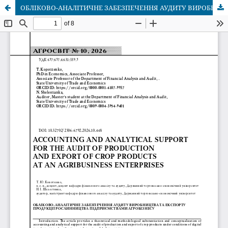
ОБЛІКОВО-АНАЛІТИЧНЕ ЗАБЕЗПЕЧЕННЯ АУДИТУ ВИРОБНИЦТВА ТА ЕКСПОРТУ ПРОДУКЦІЇ РОСЛИННИЦТВА ПІДПРИЄМСТВАМИ АГРОБІЗНЕСУ