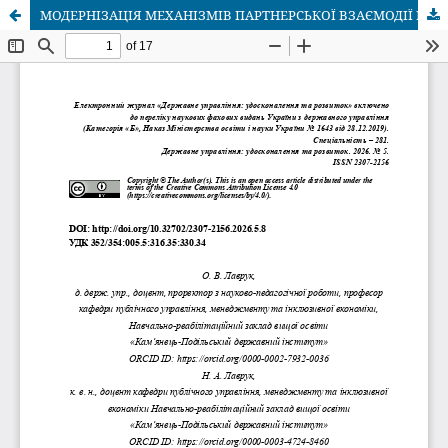
МОДЕРНІЗАЦІЯ МЕХАНІЗМІВ ПАРТНЕРСЬКОЇ ВЗАЄМОДІЇ ПУБЛІЧНОЇ ВЛАДИ, КЛІЄНТООРІЄНТОВАНОГО БІЗНЕСУ ТА ГРОМАДЯНСЬКОГО СУСПІЛЬСТВА