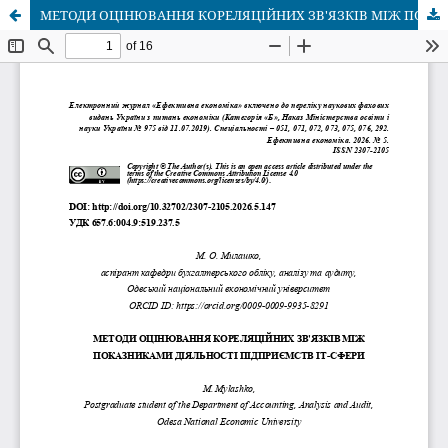
МЕТОДИ ОЦІНЮВАННЯ КОРЕЛЯЦІЙНИХ ЗВ'ЯЗКІВ МІЖ ПОКАЗНИКАМИ ДІЯЛЬНОСТІ ПІДПРИЄМСТВ IT-СФЕРИ