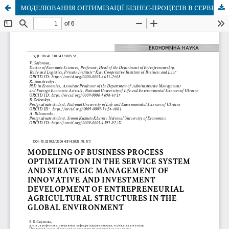
МОДЕЛЮВАННЯ ОПТИМІЗАЦІЇ БІЗНЕС-ПРОЦЕСІВ В СЕРВІСНІЙ СИСТЕМІ ТА СТРАТЕГІЧНОМУ УПРАВЛІННІ ІННОВАЦІЙНО-ІНВЕСТИЦІЙНИМ РОЗВИТКОМ ПІДПРИЄМНИЦЬКИХ АГРОСТРУКТУР В ГЛОБАЛЬНОМУ СЕРЕДОВИЩІ