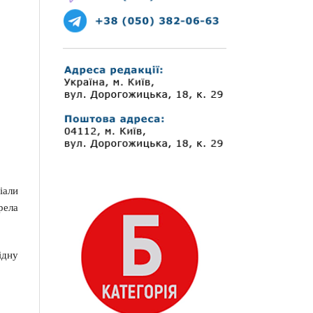
іали
рела
ідну