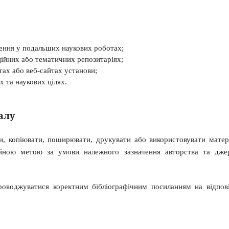
ження у подальших наукових роботах;
ційних або тематичних репозитаріях;
тах або веб-сайтах установи;
х та наукових цілях.
алу
и, копіювати, поширювати, друкувати або використовувати матер
ійною метою за умови належного зазначення авторства та дже
роводжуватися коректним бібліографічним посиланням на відпов