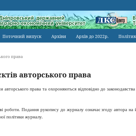
Поточний випуск
Архіви
Архів до 2022р.
Політик
ького права
ктів авторського права
ами авторського права та охороняються відповідно до законодавства
ові роботи. Подання рукопису до журналу означає згоду автора на 
ної політики журналу.