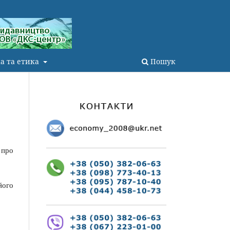
а та етика
Пошук
 про
його