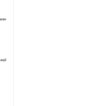
емою
ації