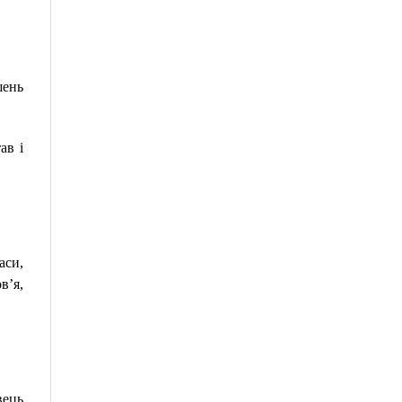
шень
ав і
аси,
в’я,
вець