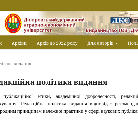
к
Архіви
Архів до 2022 року
Для авторів
Полі
олітика видання
едакційна політика видання
публікаційної етики, академічної доброчесності, редакці
ікування. Редакційна політика видання відповідає рекоменда
жнародним принципам належної практики у сфері наукових публіка