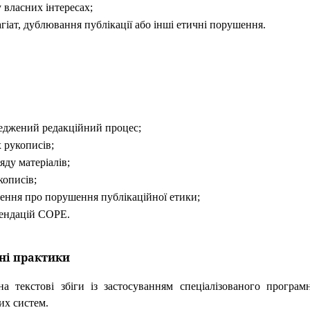
 власних інтересах;
іат, дублювання публікації або інші етичні порушення.
реджений редакційний процес;
 рукописів;
яду матеріалів;
кописів;
млення про порушення публікаційної етики;
мендацій COPE.
сні практики
а текстові збіги із застосуванням спеціалізованого програм
них систем.