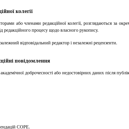
ційної колегії
торами або членами редакційної колегії, розглядаються за окр
ід редакційного процесу щодо власного рукопису.
езалежний відповідальний редактор і незалежні рецензенти.
кційні повідомлення
академічної доброчесності або недостовірних даних після публік
мендацій COPE.