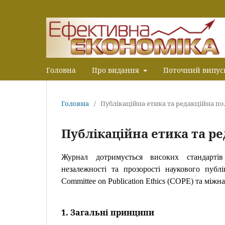
Головна
Про видання
Поточний випус
Головна
/
Публікаційна етика та редакційна п
Публікаційна етика та р
Журнал дотримується високих стандартів 
незалежності та прозорості наукового публ
Committee on Publication Ethics (COPE) та мі
1. Загальні принципи