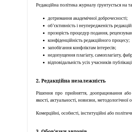
Редакційна політика журналу ґрунтується на т
дотримання академічної доброчесності;
об’єктивність і неупередженість редакці
прозорість процедур подання, рецензуванн
конфіденційність редакційного процесу;
запобігання конфліктам інтересів;
недопущення плагіату, самоплагіату, фабр
відповідальність усіх учасників публікац
2. Редакційна незалежність
Рішення про прийняття, доопрацювання або
якості, актуальності, новизни, методологічної 
Комерційні, особисті, інституційні або політи
3. Обов’язки авторів