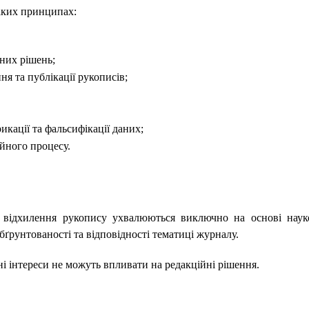
аких принципах:
йних рішень;
я та публікації рукописів;
икації та фальсифікації даних;
ійного процесу.
 відхилення рукопису ухвалюються виключно на основі наук
обґрунтованості та відповідності тематиці журналу.
чні інтереси не можуть впливати на редакційні рішення.