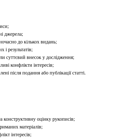
иси;
і джерела;
ночасно до кількох видань;
х і результатів;
или суттєвий внесок у дослідження;
иві конфлікти інтересів;
ні після подання або публікації статті.
а конструктивну оцінку рукописів;
риманих матеріалів;
лікт інтересів;