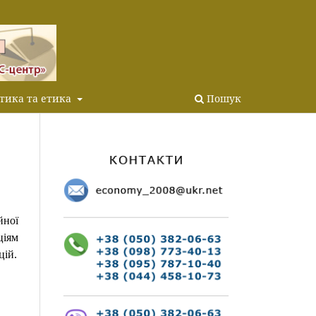
тика та етика
Пошук
йної
ціям
цій.