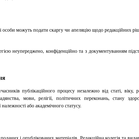
ені особи можуть подати скаргу чи апеляцію щодо редакційних рі
егією неупереджено, конфіденційно та з документуванням підст
ня
часників публікаційного процесу незалежно від статі, віку, р
адянства, мови, релігії, політичних переконань, стану здоро
ї належності або академічного статусу.
 поданих і опублікованих матеріалів. Редакційна колегія та вида