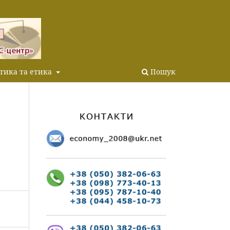
тика та етика
Пошук