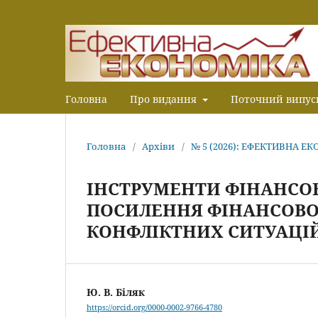
Головна
Про видання
Поточний випус
Головна
/
Архіви
/
№ 5 (2026): ЕФЕКТИВНА Е
ІНСТРУМЕНТИ ФІНАНСО
ПОСИЛЕННЯ ФІНАНСОВОЇ
КОНФЛІКТНИХ СИТУАЦІ
Ю. В. Біляк
https://orcid.org/0000-0002-9766-4780