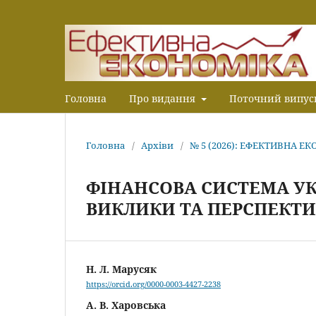
Головна
Про видання
Поточний випус
Головна
/
Архіви
/
№ 5 (2026): ЕФЕКТИВНА Е
ФІНАНСОВА СИСТЕМА УК
ВИКЛИКИ ТА ПЕРСПЕКТИ
Н. Л. Марусяк
https://orcid.org/0000-0003-4427-2238
А. В. Харовська