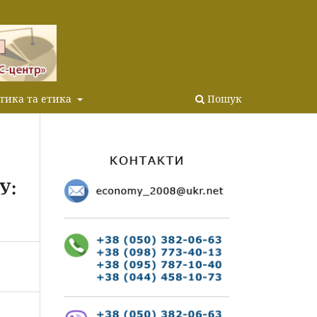
тика та етика
Пошук
У: