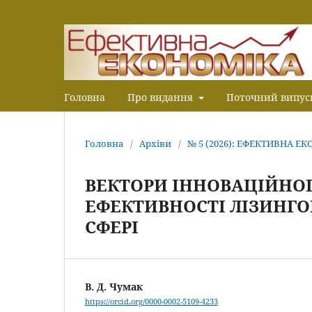
Головна
Про видання
Поточний випус
Головна
/
Архіви
/
№ 5 (2026): ЕФЕКТИВНА Е
ВЕКТОРИ ІННОВАЦІЙНО
ЕФЕКТИВНОСТІ ЛІЗИНГО
СФЕРІ
В. Д. Чумак
https://orcid.org/0000-0002-5109-4233