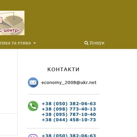
тика та етика
Пошук