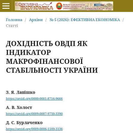
Головна
/
Архіви
/
№ 5 (2026): ЕФЕКТИВНА ЕКОНОМІКА
/
Статті
ДОХІДНІСТЬ ОВДП ЯК
ІНДИКАТОР
МАКРОФІНАНСОВОЇ
СТАБІЛЬНОСТІ УКРАЇНИ
З. Я. Лапішко
https://orcid.org/0000-0001-8716-9666
А. В. Холост
https://orcid.org/0009-0007-9750-3390
Д. С. Бурлаченко
https://orcid.org/0009-0006-1189-3336