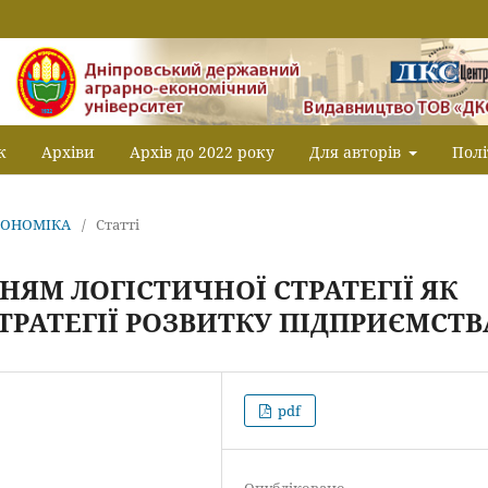
к
Архіви
Архів до 2022 року
Для авторів
Полі
ЕКОНОМІКА
/
Статті
НЯМ ЛОГІСТИЧНОЇ СТРАТЕГІЇ ЯК
ТРАТЕГІЇ РОЗВИТКУ ПІДПРИЄМСТВ
pdf
Опубліковано