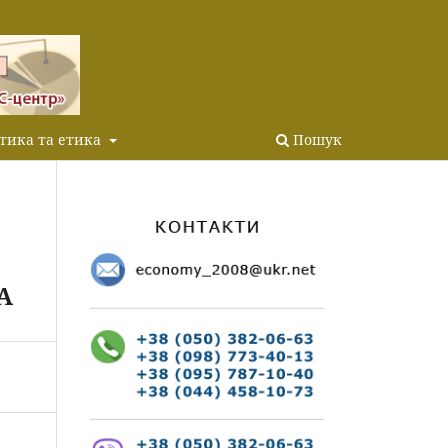
тика та етика
Пошук
А