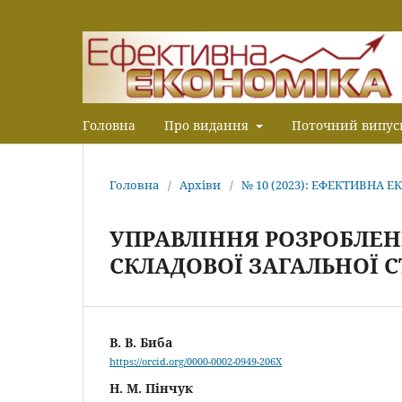
Головна
Про видання
Поточний випус
Головна
/
Архіви
/
№ 10 (2023): ЕФЕКТИВНА 
УПРАВЛІННЯ РОЗРОБЛЕН
СКЛАДОВОЇ ЗАГАЛЬНОЇ С
В. В. Биба
https://orcid.org/0000-0002-0949-206X
Н. М. Пінчук