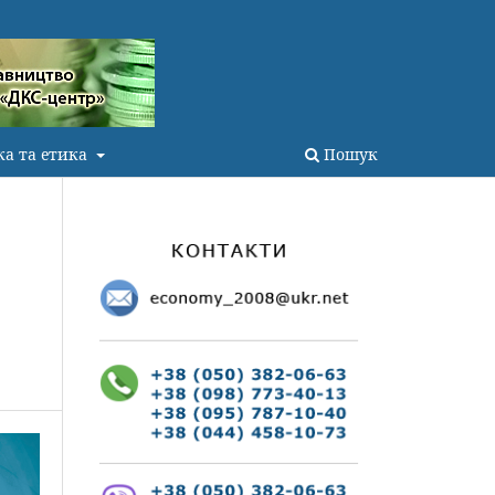
ка та етика
Пошук