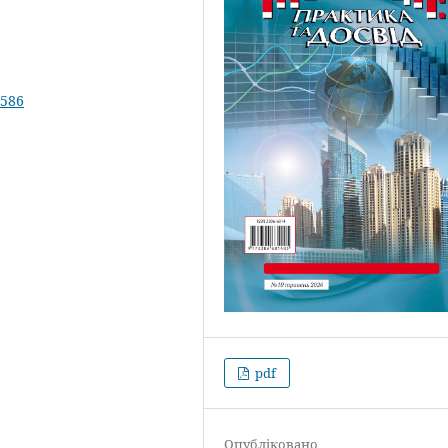
.586
pdf
Опубліковано