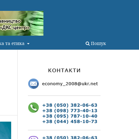
ка та етика
Пошук