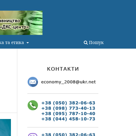
ка та етика
Пошук