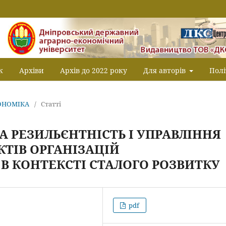
к
Архіви
Архів до 2022 року
Для авторів
Полі
КОНОМІКА
/
Статті
 РЕЗИЛЬЄНТНІСТЬ І УПРАВЛІННЯ
КТІВ ОРГАНІЗАЦІЙ
В КОНТЕКСТІ СТАЛОГО РОЗВИТКУ
pdf