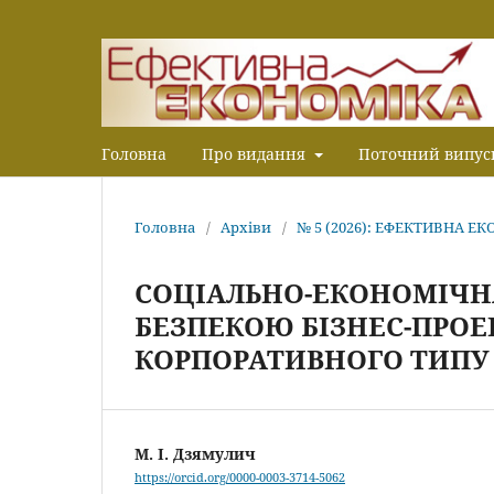
Головна
Про видання
Поточний випус
Головна
/
Архіви
/
№ 5 (2026): ЕФЕКТИВНА Е
СОЦІАЛЬНО-ЕКОНОМІЧНА
БЕЗПЕКОЮ БІЗНЕС-ПРОЕ
КОРПОРАТИВНОГО ТИПУ 
М. І. Дзямулич
https://orcid.org/0000-0003-3714-5062