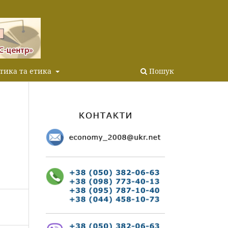
тика та етика
Пошук