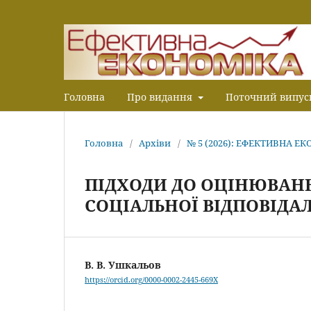
Головна
Про видання
Поточний випус
Головна
/
Архіви
/
№ 5 (2026): ЕФЕКТИВНА Е
ПІДХОДИ ДО ОЦІНЮВАН
СОЦІАЛЬНОЇ ВІДПОВІДАЛ
В. В. Ушкальов
https://orcid.org/0000-0002-2445-669X