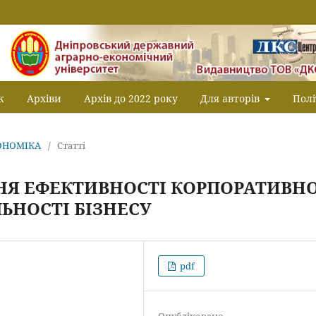
к
Архіви
Архів до 2022 року
Для авторів
Полі
КОНОМІКА
/
Статті
НЯ ЕФЕКТИВНОСТІ КОРПОРАТИВНО
ЬНОСТІ БІЗНЕСУ
pdf
Опубліковано