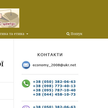
тика та етика
Пошук
Ї