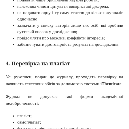
належним чином цитувати використані джерела;
не подавати одну і ту саму статтю до кількох журналів
одночасно;
зазначати у списку авторів лише тих осіб, які зробили
суттєвий внесок у дослідження;
повідомляти про можливі конфлікти інтересів;
забезпечувати достовірність результатів дослідження.
4. Перевірка на плагіат
Усі рукописи, подані до журналу, проходять перевірку на
наявність текстових збігів за допомогою системи
iThenticate
.
Журнал не допускає такі форми академічної
недоброчесності:
плагіат;
самоплагіат;
фальсифікацію результатів досліджень;